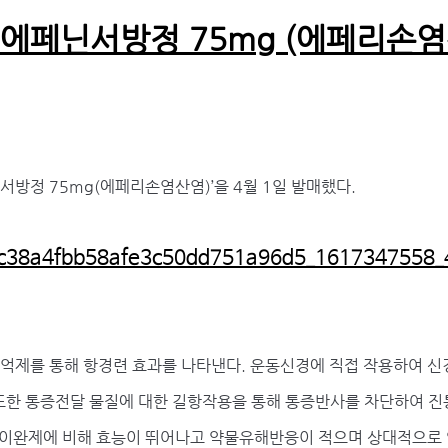
 에페닌서방정 75mg (에페리손염
방정 75mg(에페리손염산염)’을 4월 1일 발매했다.
제를 통해 항경련 효과를 나타낸다. 운동신경에 직접 작용하여 신
 또한 통증전달 물질에 대한 길항작용을 통해 통증반사를 차단하여 
근이완제에 비해 효능이 뛰어나고 약물유해반응이 적으며 상대적으로 