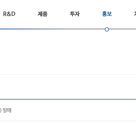
R&D
제품
투자
홍보
) 발매