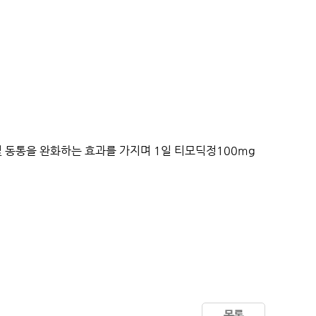
 및 동통을 완화하는 효과를 가지며
1
일 티모딕정
100mg
목록