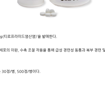
g(
티로프라미드염산염
)
’
을 발매한다
.
 세포의 이완
,
수축 조절 작용을 통해 급성 경련성 동통과 복부 경련
는
30
정
/
병
, 500
정
/
병이다
.