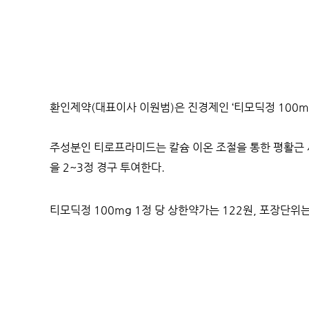
환인제약
(
대표이사 이원범
)
은 진경제인
‘
티모딕정
100m
주성분인 티로프라미드는 칼슘 이온 조절을 통한 평활근
을
2~3
정 경구 투여한다
.
티모딕정
100mg 1
정 당 상한약가는
122
원
,
포장단위