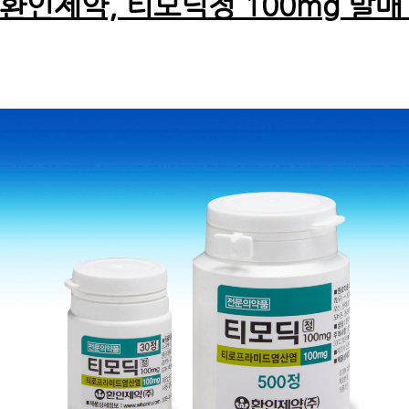
환인제약,
티모딕정 100mg 발매