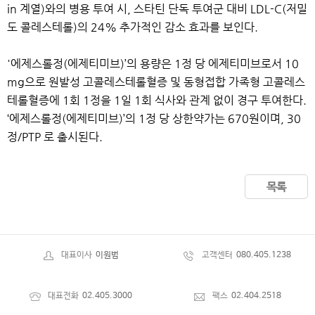
in 계열)와의 병용 투여 시, 스타틴 단독 투여군 대비 LDL-C(저밀
도 콜레스테롤)의 24% 추가적인 감소 효과를 보인다.
'에제스롤정(에제티미브)’의 용량은 1정 당 에제티미브로서 10
mg으로 원발성 고콜레스테롤혈증 및 동형접합 가족형 고콜레스
테롤혈증에 1회 1정을 1일 1회 식사와 관계 없이 경구 투여한다.
‘에제스롤정(에제티미브)’의 1정 당 상한약가는 670원이며, 30
정/PTP 로 출시된다.
목록
대표이사
이원범
고객센터
080.405.1238
대표전화
02.405.3000
팩스
02.404.2518