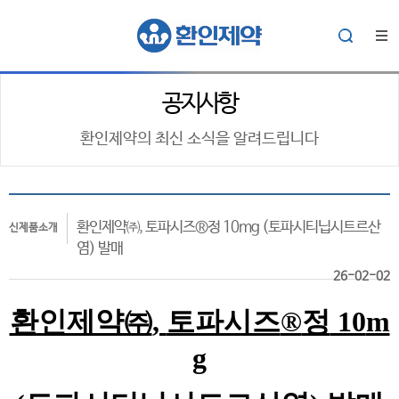
공지사항
환인제약의 최신 소식을 알려드립니다
환인제약㈜, 토파시즈®정 10mg (토파시티닙시트르산
신제품소개
염) 발매
26-02-02
환인제약㈜
,
토파시즈
®
정
10
m
g