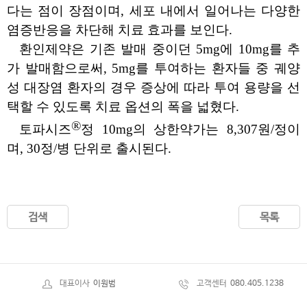
다는 점이 장점이며
,
세포 내에서 일어나는 다양한
염증반응을 차단해 치료 효과를 보인다
.
환인제약은 기존 발매 중이던
5mg
에
10mg
를 추
가 발매함으로써
, 5mg
를 투여하는 환자들 중 궤양
성 대장염 환자의 경우 증상에 따라 투여 용량을 선
택할 수 있도록 치료 옵션의 폭을 넓혔다
.
®
토파시즈
정
10mg
의 상한약가는
8,307
원
/
정이
며
, 30
정
/
병 단위로 출시된다
.
검색
목록
대표이사
이원범
고객센터
080.405.1238