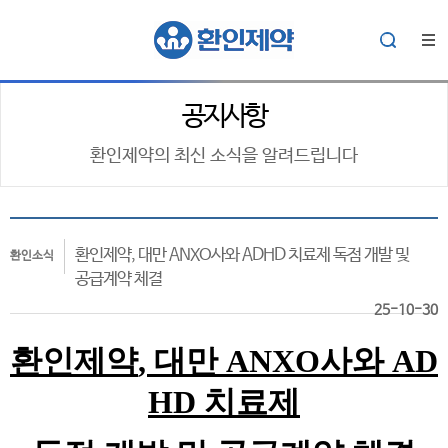
공지사항
환인제약의 최신 소식을 알려드립니다
환인제약, 대만 ANXO사와 ADHD 치료제 독점 개발 및
환인소식
공급계약 체결
25-10-30
환인제약
,
대만
ANXO
사와
AD
HD
치료제