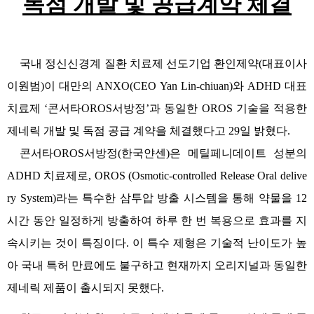
독점 개발 및 공급계약 체결
국내 정신신경계 질환 치료제 선도기업
환인제약
(
대표이사
이원범
)
이 대만의
ANXO(CEO Yan Lin-chiuan)
와
ADHD
대표
치료제
‘
콘서타
OROS
서방정
’
과 동일한
OROS
기술을 적용한
제네릭 개발 및 독점 공급 계약을 체결했다고
29
일 밝혔다
.
콘서타
OROS
서방정
(
한국얀센
)
은 메틸페니데이트 성분의
ADHD
치료제로
, OROS (Osmotic-controlled Release Oral delive
ry System)
라는 특수한 삼투압 방출 시스템을 통해 약물을
12
시간 동안 일정하게 방출하여 하루 한 번 복용으로 효과를 지
속시키는 것이 특징이다
.
이 특수 제형은 기술적 난이도가 높
아 국내 특허 만료에도 불구하고 현재까지 오리지널과 동일한
제네릭 제품이 출시되지 못했다
.