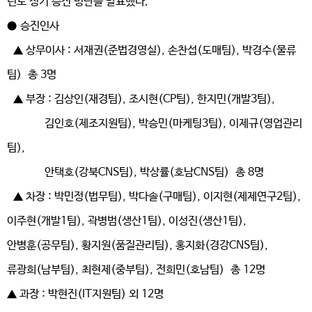
년도 정기 승진 명단을 발표했다.
● 승진인사
▲ 상무이사 : 서재권(준법경영실), 손찬섭(도매팀), 박경수(물류
팀) 총 3명
▲ 부장 : 김상인(재경팀), 조시현(CP팀), 한지민(개발3팀),
김인호(제조지원팀), 박승민(마케팅3팀), 이제규(영업관리
팀),
안택호(강북CNS팀), 박상률(호남CNS팀) 총 8명
▲ 차장 : 박민정(법무팀), 박다솔(구매팀), 이지현(제제연구2팀),
이주현(개발1팀), 곽병범(생산1팀), 이성진(생산1팀),
안병훈(공무팀), 황지원(품질관리팀), 홍지화(경강CNS팀),
류광희(남부팀), 최현제(중부팀), 전희민(호남팀) 총 12명
▲ 과장 : 박현진(IT지원팀) 외 12명