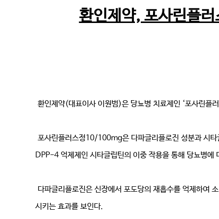
환인제약, 포사린플러
환인제약(대표이사 이원범)은 당뇨병 치료제인 ‘포사린플러스
포사린플러스정10/100mg은 다파글리플로진 성분과 시타글
DPP-4 억제제인 시타글립틴의 이중 작용을 통해 당뇨병에 
다파글리플로진은 신장에서 포도당의 재흡수를 억제하여 소변
시키는 효과를 보인다.