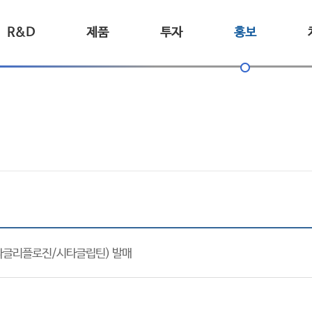
R&D
제품
투자
홍보
파글리플로진/시타글립틴) 발매